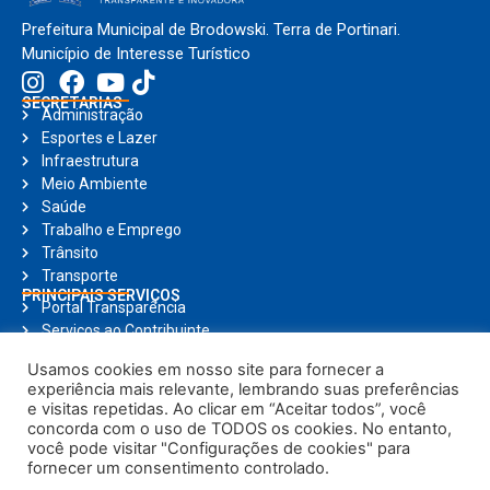
Prefeitura Municipal de Brodowski. Terra de Portinari.
Município de Interesse Turístico
SECRETARIAS
Administração
Esportes e Lazer
Infraestrutura
Meio Ambiente
Saúde
Trabalho e Emprego
Trânsito
Transporte
PRINCIPAIS SERVIÇOS
Portal Transparência
Serviços ao Contribuinte
Nota Fiscal Eletrônica
Usamos cookies em nosso site para fornecer a
Ouvidoria
experiência mais relevante, lembrando suas preferências
Holerite Online
e visitas repetidas. Ao clicar em “Aceitar todos”, você
Compras Online
concorda com o uso de TODOS os cookies. No entanto,
Notícias
você pode visitar "Configurações de cookies" para
fornecer um consentimento controlado.