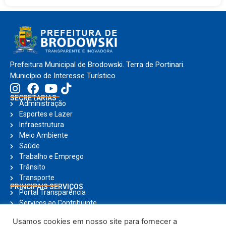
Prefeitura Municipal de Brodowski. Terra de Portinari.
Município de Interesse Turístico
SECRETARIAS
Administração
Esportes e Lazer
Infraestrutura
Meio Ambiente
Saúde
Trabalho e Emprego
Trânsito
Transporte
PRINCIPAIS SERVIÇOS
Portal Transparência
Serviços ao Contribuinte
Nota Fiscal Eletrônica
Usamos cookies em nosso site para fornecer a
Ouvidoria