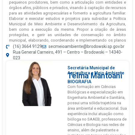
pequenos produtores, bem como a articulação com entidades e
órgãos afins, públicos e privados, visando à captação de recursos
para as atividades agropecuárias e fomento a agricultura familiar.
Elaborar e executar estudos e projetos para subsidiar a Política
Municipal de Meio Ambiente e Desenvolvimento da Agricultura,
bem como a execução da mesma. Propor a criação de áreas
protegidas, e gerir as unidades de conservação no âmbito
municipal, elaborando, coordenando e implementando os planos
de manejo.
(16) 3664 9129
secmeioambiente@brodowski.sp.gov.br
Rua General Carneiro, 491 – Centro – Brodowski –
14340-
Exercer a ação fiscalizadora e o poder de polícia administrativa
023
para fazer cumprir normas; condicionar e restringir o uso dos
bens, atividades e direitos, em benefício da preservação,
Secretária Municipal de
conservação, defesa, melhoria, recuperação e controle do meio
Agricultura e Meio Ambiente
Telma Mantoani
ambiente. Decidir sobre a concessão de licenças e a aplicação de
BIOGRAFIA
penalidades na forma da legislação. Atuar de forma permanente
Com formação em Ciências
na recuperação de áreas poluídas ou degradadas. Informar a
Biológicas e especialização em
população sobre a qualidade do meio ambiente, bem como os
Engenharia Ambiental e Sanitária,
resultados dos monitoramentos e auditorias ambientais. Incentivar
possui uma sólida trajetória na
e executar a pesquisa, o desenvolvimento e a capacitação
área ambiental e educacional. Sua
tecnológica e humana para a resolução dos problemas ambientais
experiência inclui atuação como
do Município.
bióloga no SAAEB, professora de
Ciências e Biologia nas redes de
pareceres técnicos que subsidiarão a concessão de licenças
ensino, além de palestrante e
ambientais. Promover a captação de recursos junto aos órgãos e