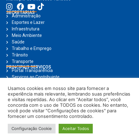
SECRETARIAS
Administração
Esportes e Lazer
Infraestrutura
Meio Ambiente
Saúde
Trabalho e Emprego
Trânsito
Transporte
PRINCIPAIS SERVIÇOS
Portal Transparência
Serviços ao Contribuinte
Nota Fiscal Eletrônica
Usamos cookies em nosso site para fornecer a
Ouvidoria
experiência mais relevante, lembrando suas preferências
Holerite Online
e visitas repetidas. Ao clicar em “Aceitar todos”, você
Compras Online
concorda com o uso de TODOS os cookies. No entanto,
Notícias
você pode visitar "Configurações de cookies" para
fornecer um consentimento controlado.
© Copyright 2025, Todos os direitos reservados | Prefeitura Municipal de
Configuração Cookie
Aceitar Todos
Brodowski