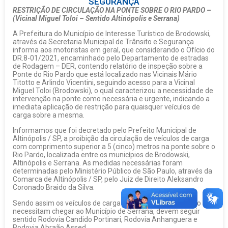
SEGURANÇA
RESTRIÇÃO DE CIRCULAÇÃO NA PONTE SOBRE O RIO PARDO –
(Vicinal Miguel Toloi – Sentido Altinópolis e Serrana)
A Prefeitura do Município de Interesse Turístico de Brodowski,
através da Secretaria Municipal de Trânsito e Segurança
informa aos motoristas em geral, que considerando o Ofício do
DR.8-01/2021, encaminhado pelo Departamento de estradas
de Rodagem – DER, contendo relatório de inspeção sobre a
Ponte do Rio Pardo que está localizado nas Vicinais Mário
Titotto e Arlindo Vicentini, seguindo acesso para a Vicinal
Miguel Toloi (Brodowski), o qual caracterizou a necessidade de
intervenção na ponte como necessária e urgente, indicando a
imediata aplicação de restrição para quaisquer veículos de
carga sobre a mesma.
Informamos que foi decretado pelo Prefeito Municipal de
Altinópolis / SP, a proibição da circulação de veículos de carga
com comprimento superior a 5 (cinco) metros na ponte sobre o
Rio Pardo, localizada entre os municípios de Brodowski,
Altinópolis e Serrana. As medidas necessárias foram
determinadas pelo Ministério Público de São Paulo, através da
Comarca de Altinópolis / SP, pelo Juiz de Direito Aleksandro
Coronado Braido da Silva.
Sendo assim os veículos de carga que atendem a restrição e
necessitam chegar ao Município de Serrana, devem seguir
sentido Rodovia Candido Portinari, Rodovia Anhanguera e
Rodovia Abraão Assed.