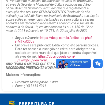
A Prefeitura do Município de Interesse Turístico de Brodowski,
através da Secretaria Municipal de Cultura publicou em diário
oficial de 01 de Setembro 2021, decreto que regulamenta a
execução dos recursos REMANESCENTES (Saldo ainda não
utilizado) da Lei Aldir Blanc no Município de Brodowski, que dispõe
sobre ações emergenciais destinadas ao setor cultural a serem
adotadas em decorrência dos efeitos econômicos e sociais da
pandemia da Covid-19, em atendimento à Lei 14.150 de 12 de
maio de 2021 e Decreto nº 10.751, de 22 de julho de 2021.
Segue o Decreto:
https://dosp.com.br/exibe_do.php?
i=MTkxODUy
Em breve será publicado Edital completo para inscrições.
Para ter acesso à inscrição no edital será obrigatório o
cadastramento municipal que já se encontra disponível
através do link:
https://docs.google.com/
…/1wvqtv…/viewform…
OBS: “PARA O ARTISTA QUE FEZ O CADASTRO EM 2020, NÃO É
NECESSÁRIO PREENCHER NOVAMENTE”.
Maiores Informações:
Secretaria Municipal de Cultura
Fone: (16) 3664 4016