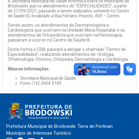
A Secretaria Municipal de Saúde informa a todos os munícipes de
Brodowski, que os atendimentos de “ESPECIALIDADES”, a partir
de 27/09/2021, passarão a serem realizados somente no Centro
de Saúde III, localizado a Rua Floriano Peixoto, 468 – Centro.
Sendo assim, os atendimentos de Dermatologista e
Cardiologista que ocorriam na Unidade Mista Hospitalar e os
atendimentos de Ortopedista que ocorriam na Fisioterapia,
passaram a ocorrer no Centro de Saúde III.
Desta forma o CSIII, passará a abrigar o chamado “Centro de
Especialidades”, realizando atendimentos de: Urologia,
Oftalmologia, Otorrino, Ortopedia, Dermatologia e Cardiologia.
Maiores Informações:
Secretaria Municipal de Saúde
Fone: (16) 3664 9180
Prefeitura Municipal de Brodowski. Terra de Portinari.
Município de Interesse Turístico