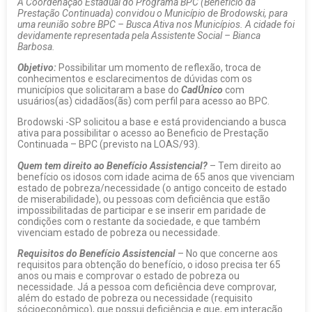
A Coordenação Estadual do Programa BPC (Benefício da
Prestação Continuada) convidou o Município de Brodowski, para
uma reunião sobre BPC – Busca Ativa nos Municípios. A cidade foi
devidamente representada pela Assistente Social – Bianca
Barbosa.
Objetivo:
Possibilitar um momento de reflexão, troca de
conhecimentos e esclarecimentos de dúvidas com os
municípios que solicitaram a base do
CadÚnico
com
usuários(as) cidadãos(ãs) com perfil para acesso ao BPC.
Brodowski -SP solicitou a base e está providenciando a busca
ativa para possibilitar o acesso ao Beneficio de Prestação
Continuada – BPC (previsto na LOAS/93).
Quem tem direito ao Benefício Assistencial?
– Tem direito ao
benefício os idosos com idade acima de 65 anos que vivenciam
estado de pobreza/necessidade (o antigo conceito de estado
de miserabilidade), ou pessoas com deficiência que estão
impossibilitadas de participar e se inserir em paridade de
condições com o restante da sociedade, e que também
vivenciam estado de pobreza ou necessidade.
Requisitos do Benefício Assistencial
– No que concerne aos
requisitos para obtenção do benefício, o idoso precisa ter 65
anos ou mais e comprovar o estado de pobreza ou
necessidade. Já a pessoa com deficiência deve comprovar,
além do estado de pobreza ou necessidade (requisito
sócioeconômico), que possui deficiência e que, em interação