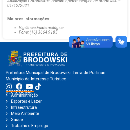
Atualização Coronavírus: Boletim Epidemiológico de Brodowski –
01/12/2021.
Maiores Informações:
Vigilância Epidemiológica
Fone: (16) 3664 9185
Prefeitura Municipal de Brodowski. Terra de Portinari.
Município de Interesse Turístico
SECRETARIAS
Administração
Esportes e Lazer
Infraestrutura
Meio Ambiente
Saúde
Trabalho e Emprego