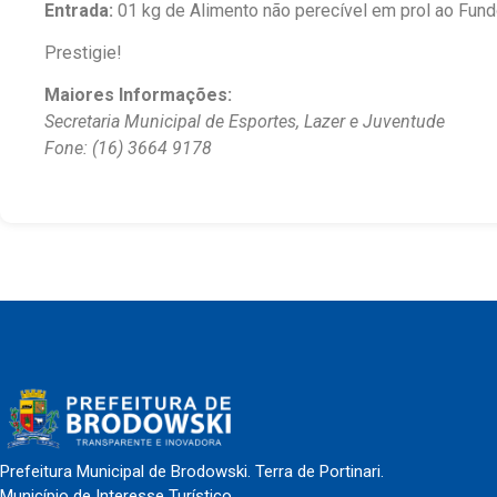
Entrada:
01 kg de Alimento não perecível em prol ao Fund
Prestigie!
Maiores Informações:
Secretaria Municipal de Esportes, Lazer e Juventude
Fone: (16) 3664 9178
Prefeitura Municipal de Brodowski. Terra de Portinari.
Município de Interesse Turístico