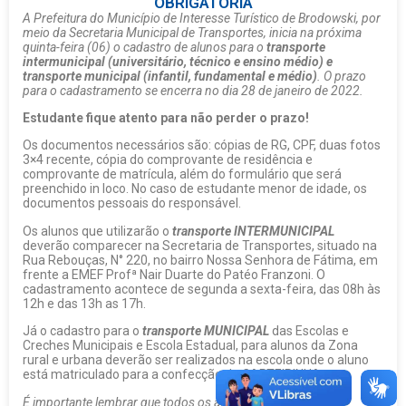
OBRIGATÓRIA
A Prefeitura do Município de Interesse Turístico de Brodowski, por
meio da Secretaria Municipal de Transportes, inicia na próxima
quinta-feira (06) o cadastro de alunos para o
transporte
intermunicipal (universitário, técnico e ensino médio) e
transporte municipal (infantil, fundamental e médio)
. O prazo
para o cadastramento se encerra no dia 28 de janeiro de 2022.
Estudante fique atento para não perder o prazo!
Os documentos necessários são: cópias de RG, CPF, duas fotos
3×4 recente, cópia do comprovante de residência e
comprovante de matrícula, além do formulário que será
preenchido in loco. No caso de estudante menor de idade, os
documentos pessoais do responsável.
Os alunos que utilizarão o
transporte INTERMUNICIPAL
deverão comparecer na Secretaria de Transportes, situado na
Rua Rebouças, N° 220, no bairro Nossa Senhora de Fátima, em
frente a EMEF Profª Nair Duarte do Patéo Franzoni. O
cadastramento acontece de segunda a sexta-feira, das 08h às
12h e das 13h as 17h.
Já o cadastro para o
transporte MUNICIPAL
das Escolas e
Creches Municipais e Escola Estadual, para alunos da Zona
rural e urbana deverão ser realizados na escola onde o aluno
está matriculado para a confecção da CARTEIRINHA.
É importante lembrar que todos os acadêmicos precisam,