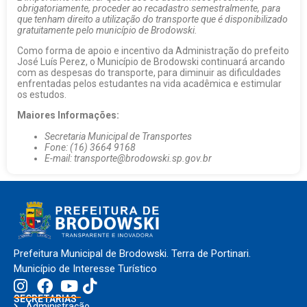
obrigatoriamente, proceder ao recadastro semestralmente, para
que tenham direito a utilização do transporte que é disponibilizado
gratuitamente pelo município de Brodowski.
Como forma de apoio e incentivo da Administração do prefeito
José Luís Perez, o Município de Brodowski continuará arcando
com as despesas do transporte, para diminuir as dificuldades
enfrentadas pelos estudantes na vida acadêmica e estimular
os estudos.
Maiores Informações:
Secretaria Municipal de Transportes
Fone: (16) 3664 9168
E-mail: transporte@brodowski.sp.gov.br
Prefeitura Municipal de Brodowski. Terra de Portinari.
Município de Interesse Turístico
SECRETARIAS
Administração