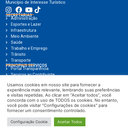
Município de Interesse Turístico
SECRETARIAS
Administração
Esportes e Lazer
Infraestrutura
Meio Ambiente
Saúde
Trabalho e Emprego
Trânsito
Transporte
PRINCIPAIS SERVIÇOS
Portal Transparência
Serviços ao Contribuinte
Nota Fiscal Eletrônica
Usamos cookies em nosso site para fornecer a
Ouvidoria
experiência mais relevante, lembrando suas preferências
Holerite Online
e visitas repetidas. Ao clicar em “Aceitar todos”, você
Compras Online
concorda com o uso de TODOS os cookies. No entanto,
Notícias
você pode visitar "Configurações de cookies" para
fornecer um consentimento controlado.
© Copyright 2025, Todos os direitos reservados | Prefeitura Municipal de
Configuração Cookie
Aceitar Todos
Brodowski