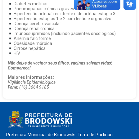
Diabetes mellitus
Pneumopatias crônicas graves
Hipertensão arterial resistente e de artéria estágio 3
Hipertensão estágios 1 e 2 com lesão e órgão alvo
Doença cerebrovascular
Doença renal crônica
Imunossuprimidos (incluindo pacientes oncológicos)
Anemia falciforme
Obesidade mórbida
Cirrose hepática
HIV
Não deixe de vacinar seus filhos, vacinas salvam vidas!
Compareça!
Maiores Informações:
Vigilância Epidemiológica
Fone:
(16) 3664 9185
Prefeitura Municipal de Brodowski. Terra de Portinari.