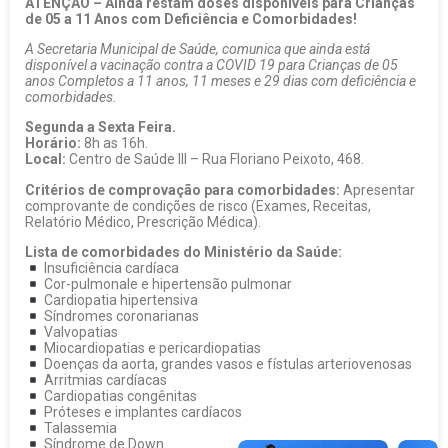
ATENÇÃO – Ainda restam doses disponíveis para Crianças
de 05 a 11 Anos com Deficiência e Comorbidades!
A Secretaria Municipal de Saúde, comunica que ainda está
disponível a vacinação contra a COVID 19 para Crianças de 05
anos Completos a 11 anos, 11 meses e 29 dias com deficiência e
comorbidades.
Segunda a Sexta Feira.
Horário:
8h as 16h.
Local:
Centro de Saúde III – Rua Floriano Peixoto, 468.
Critérios de comprovação para comorbidades:
Apresentar
comprovante de condições de risco (Exames, Receitas,
Relatório Médico, Prescrição Médica).
Lista de comorbidades do Ministério da Saúde:
Insuficiência cardíaca
Cor-pulmonale e hipertensão pulmonar
Cardiopatia hipertensiva
Síndromes coronarianas
Valvopatias
Miocardiopatias e pericardiopatias
Doenças da aorta, grandes vasos e fístulas arteriovenosas
Arritmias cardíacas
Cardiopatias congênitas
Próteses e implantes cardíacos
Talassemia
Síndrome de Down