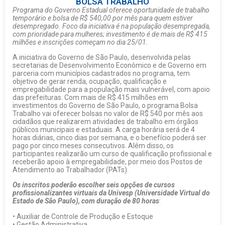
BOLSA TRABALHO
Programa do Governo Estadual oferece oportunidade de trabalho
temporário e bolsa de R$ 540,00 por mês para quem estiver
desempregado. Foco da iniciativa é na população desempregada,
com prioridade para mulheres; investimento é de mais de R$ 415
milhões e inscrições começam no dia 25/01.
A iniciativa do Governo de São Paulo, desenvolvida pelas
secretarias de Desenvolvimento Econômico e de Governo em
parceria com municípios cadastrados no programa, tem
objetivo de gerar renda, ocupação, qualificação e
empregabilidade para a população mais vulnerável, com apoio
das prefeituras. Com mais de R$ 415 milhões em
investimentos do Governo de São Paulo, o programa Bolsa
Trabalho vai oferecer bolsas no valor de R$ 540 por mês aos
cidadãos que realizarem atividades de trabalho em órgãos
públicos municipais e estaduais. A carga horária será de 4
horas diárias, cinco dias por semana, e o benefício poderá ser
pago por cinco meses consecutivos. Além disso, os
participantes realizarão um curso de qualificação profissional e
receberão apoio à empregabilidade, por meio dos Postos de
Atendimento ao Trabalhador (PATs).
Os inscritos poderão escolher seis opções de cursos
profissionalizantes virtuais da Univesp (Universidade Virtual do
Estado de São Paulo), com duração de 80 horas
:
• Auxiliar de Controle de Produção e Estoque
• Gestão Administrativa