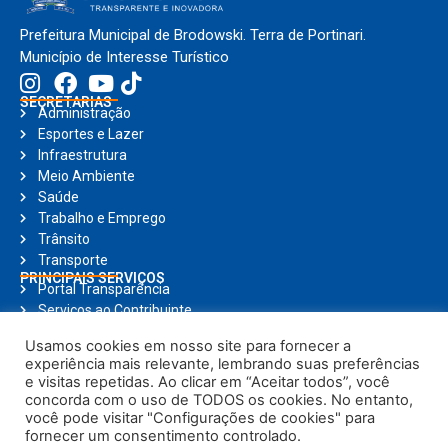
Prefeitura Municipal de Brodowski. Terra de Portinari.
Município de Interesse Turístico
SECRETARIAS
Administração
Esportes e Lazer
Infraestrutura
Meio Ambiente
Saúde
Trabalho e Emprego
Trânsito
Transporte
PRINCIPAIS SERVIÇOS
Portal Transparência
Serviços ao Contribuinte
Nota Fiscal Eletrônica
Usamos cookies em nosso site para fornecer a
Ouvidoria
experiência mais relevante, lembrando suas preferências
Holerite Online
e visitas repetidas. Ao clicar em “Aceitar todos”, você
Compras Online
concorda com o uso de TODOS os cookies. No entanto,
Notícias
você pode visitar "Configurações de cookies" para
fornecer um consentimento controlado.