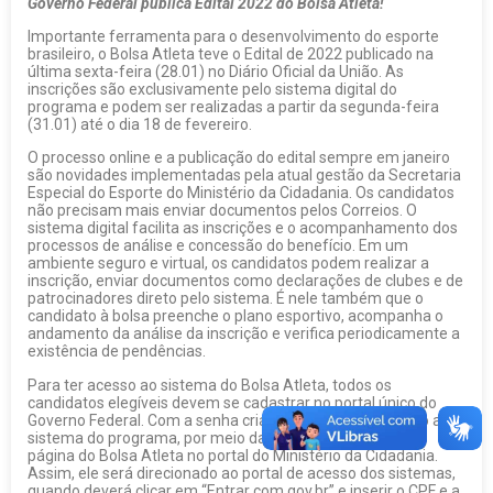
Governo Federal publica Edital 2022 do Bolsa Atleta!
Importante ferramenta para o desenvolvimento do esporte
brasileiro, o Bolsa Atleta teve o Edital de 2022 publicado na
última sexta-feira (28.01) no Diário Oficial da União. As
inscrições são exclusivamente pelo sistema digital do
programa e podem ser realizadas a partir da segunda-feira
(31.01) até o dia 18 de fevereiro.
O processo online e a publicação do edital sempre em janeiro
são novidades implementadas pela atual gestão da Secretaria
Especial do Esporte do Ministério da Cidadania. Os candidatos
não precisam mais enviar documentos pelos Correios. O
sistema digital facilita as inscrições e o acompanhamento dos
processos de análise e concessão do benefício. Em um
ambiente seguro e virtual, os candidatos podem realizar a
inscrição, enviar documentos como declarações de clubes e de
patrocinadores direto pelo sistema. É nele também que o
candidato à bolsa preenche o plano esportivo, acompanha o
andamento da análise da inscrição e verifica periodicamente a
existência de pendências.
Para ter acesso ao sistema do Bolsa Atleta, todos os
candidatos elegíveis devem se cadastrar no portal único do
Governo Federal. Com a senha criada, o atleta tem acesso ao
sistema do programa, por meio da área de Inscrições da
página do Bolsa Atleta no portal do Ministério da Cidadania.
Assim, ele será direcionado ao portal de acesso dos sistemas,
quando deverá clicar em “Entrar com gov.br” e inserir o CPF e a