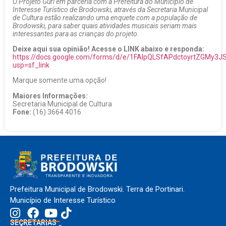
O Projeto Guri em parceria com a Prefeitura do Município de
Interesse Turístico de Brodowski, através da Secretaria Municipal
de Cultura estão realizando uma enquete com a população de
Brodowski, para saber quais atividades musicais seriam mais
interessantes para as crianças do projeto.
Deixe aqui sua opinião! Acesse o LINK abaixo e responda:
https://docs.google.com/forms/d/e/1FAIpQLSfAPdctoyrtZGMy
usp=sf_link
Marque somente uma opção!
Maiores Informações:
Secretaria Municipal de Cultura
Fone:
(16) 3664 4016
Prefeitura Municipal de Brodowski. Terra de Portinari.
Município de Interesse Turístico
SECRETARIAS