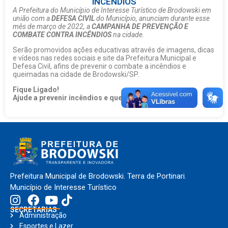
INCÊNDIOS
A Prefeitura do Município de Interesse Turístico de Brodowski em
união com a
DEFESA CIVIL
do Município, anunciam durante esse
mês de março de 2022, a
CAMPANHA DE PREVENÇÃO E
COMBATE CONTRA INCÊNDIOS
na cidade.
Serão promovidos ações educativas através de imagens, dicas
e vídeos nas redes sociais e site da Prefeitura Municipal e
Defesa Civil, afins de prevenir o combate a incêndios e
queimadas na cidade de Brodowski/SP.
Fique Ligado!
Ajude a prevenir incêndios e queimadas na cidade!
Prefeitura Municipal de Brodowski. Terra de Portinari.
Município de Interesse Turístico
SECRETARIAS
Administração
Esportes e Lazer