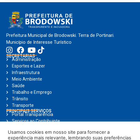
Prefeitura Municipal de Brodowski. Terra de Portinari.
Município de Interesse Turístico
SECRETARIAS
Administração
Esportes e Lazer
Infraestrutura
Meio Ambiente
Saúde
Trabalho e Emprego
Trânsito
Transporte
PRINCIPAIS SERVIÇOS
Portal Transparência
Serviços ao Contribuinte
Nota Fiscal Eletrônica
Usamos cookies em nosso site para fornecer a
Ouvidoria
experiência mais relevante, lembrando suas preferências