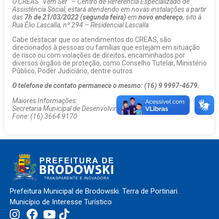
O CREAS “Vem Ser” – Centro de Referência Especializado de
Assistência Social, estará atendendo em novas instalações a partir
das
7h de 21/03/2022 (segunda feira)
em
novo endereço
, sito à
Rua Élio Lascalla, nº 294 – Residencial Lascalla.
Cabe destacar que os atendimentos do CREAS, são
direcionados à pessoas ou famílias que estejam em situação
de risco ou com violações de direitos, encaminhados por
diversos órgãos de proteção, como Conselho Tutelar, Ministério
Público, Poder Judiciário, dentre outros.
O telefone de contato permanece o mesmo: (16) 9 9997-4679.
Maiores Informações:
Secretaria Municipal de Desenvolvimento Social
Fone: (16) 3664 9170
Prefeitura Municipal de Brodowski. Terra de Portinari.
Município de Interesse Turístico