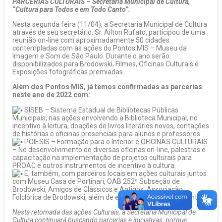
PARCERIAS CULTURAIS – Secretaria Municipal de Cultura,
“Cultura para Todos e em Todo Canto”.
Nesta segunda feira (11/04), a Secretaria Municipal de Cultura
através de seu secretário, Sr. Ailton Rufato, participou de uma
reunião on-line com aproximadamente 50 cidades
contempladas com as ações do Pontos MIS – Museu da
Imagem e Som de São Paulo. Durante o ano serão
disponibilizados para Brodowski, Filmes, Oficinas Culturais e
Exposições fotográficas premiadas.
Além dos Pontos MIS, já temos confirmadas as parcerias
neste ano de 2022 com:
SISEB – Sistema Estadual de Bibliotecas Públicas
Municipais, nas ações envolvendo a Biblioteca Municipal, no
incentivo à leitura, doações de livros literários novos, contações
de histórias e oficinas presenciais para alunos e professores.
POIESIS – Formação para o Interior e OFICINAS CULTURAIS
– No desenvolvimento de diversas oficinas on-line, palestras e
capacitação na implementação de projetos culturais para
PROAC e outros instrumentos de incentivo à cultura.
E, também, com parceiros locais em ações culturais juntos
com Museu Casa de Portinari, OAB 252ª Subseção de
Brodowski, Amigos de Clássicos e Antigos, Associação
Folclórica de Brodowski, além de empresários e comerciantes.
Nesta retomada das ações Culturais, a Secretaria Municipal de
Cultura continuará buscando parcerias e iniciativas, porque