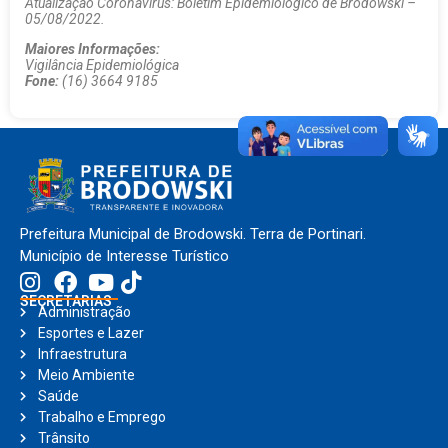
Atualização Coronavírus: Boletim Epidemiológico de Brodowski –
05/08/2022.
Maiores Informações:
Vigilância Epidemiológica
Fone:
(16) 3664 9185
Prefeitura Municipal de Brodowski. Terra de Portinari.
Município de Interesse Turístico
SECRETARIAS
Administração
Esportes e Lazer
Infraestrutura
Meio Ambiente
Saúde
Trabalho e Emprego
Trânsito