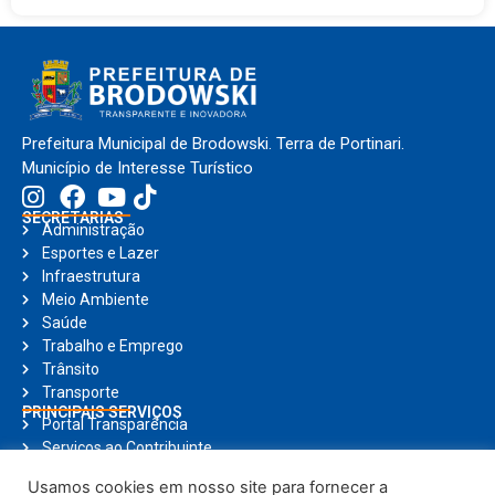
Prefeitura Municipal de Brodowski. Terra de Portinari.
Município de Interesse Turístico
SECRETARIAS
Administração
Esportes e Lazer
Infraestrutura
Meio Ambiente
Saúde
Trabalho e Emprego
Trânsito
Transporte
PRINCIPAIS SERVIÇOS
Portal Transparência
Serviços ao Contribuinte
Nota Fiscal Eletrônica
Usamos cookies em nosso site para fornecer a
Ouvidoria