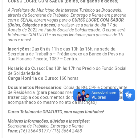
CURSO LUCRE COM SABOR (Bolos, Salgados e doces)
A Prefeitura do Município de Interesse Turístico de Brodowski,
através da Secretaria de Trabalho, Emprego e Renda em parceria
com o SENAI, abrem vagas para o
CURSO LUCRE COM SABOR
(Bolos, Salgados e doces)
a realizar-se a partir do dia 17 de
Agosto de 2022 no Fundo Social de Solidariedade. O curso será
totalmente GRATUITO e as vagas limitadas para pessoas de 16
anos e mais!
Inscrições:
Das 8h às 11h e das 13h às 16h, na sede da
Secretaria de Trabalho – Prédio anexo ao Banco do Povo na
Rua Floriano Peixoto, 1087 – Centro.
Horário do Curso:
Das 13h às 17h no Prédio do Fundo Social
de Solidariedade.
Carga Horária do Curso:
160 horas.
Documentos Necessários:
Cópia do RG, CPF e Comprovante
de Residência. (para pessoas menores de idade, necessário
trazer cópia dos documentos do responsável, além de estar
acompanhado do mesmo no ato da inscrição).
Curso Totalmente GRATUITO, com vagas limitadas!
Maiores Informações, dúvidas e inscrições:
Secretaria de Trabalho, Emprego e Renda
Fone:
(16) 3664 9177 / (16) 3664 2488