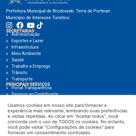
Prefeitura Municipal de Brodowski. Terra de Portinari.
Município de Interesse Turístico
SECRETARIAS
Administração
Esportes e Lazer
Infraestrutura
Meio Ambiente
Saúde
Trabalho e Emprego
Trânsito
Transporte
PRINCIPAIS SERVIÇOS
Portal Transparência
Serviços ao Contribuinte
Nota Fiscal Eletrônica
Usamos cookies em nosso site para fornecer a
Ouvidoria
experiência mais relevante, lembrando suas preferências
Holerite Online
e visitas repetidas. Ao clicar em “Aceitar todos”, você
Compras Online
concorda com o uso de TODOS os cookies. No entanto,
Notícias
você pode visitar "Configurações de cookies" para
fornecer um consentimento controlado.