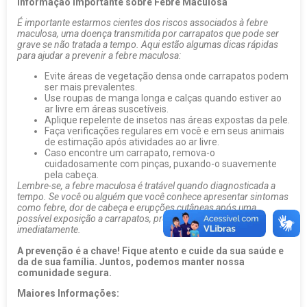
Informação Importante sobre Febre Maculosa
É importante estarmos cientes dos riscos associados à febre
maculosa, uma doença transmitida por carrapatos que pode ser
grave se não tratada a tempo. Aqui estão algumas dicas rápidas
para ajudar a prevenir a febre maculosa:
Evite áreas de vegetação densa onde carrapatos podem
ser mais prevalentes.
Use roupas de manga longa e calças quando estiver ao
ar livre em áreas suscetíveis.
Aplique repelente de insetos nas áreas expostas da pele.
Faça verificações regulares em você e em seus animais
de estimação após atividades ao ar livre.
Caso encontre um carrapato, remova-o
cuidadosamente com pinças, puxando-o suavemente
pela cabeça.
Lembre-se, a febre maculosa é tratável quando diagnosticada a
tempo. Se você ou alguém que você conhece apresentar sintomas
como febre, dor de cabeça e erupções cutâneas após uma
possível exposição a carrapatos, procure assistência médica
imediatamente.
A prevenção é a chave! Fique atento e cuide da sua saúde e
da de sua família. Juntos, podemos manter nossa
comunidade segura.
Maiores Informações: