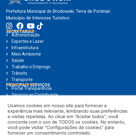
Prefeitura Municipal de Brodowski. Terra de Portinari.
Município de Interesse Turístico
SECRETARIAS
Administração
Esportes e Lazer
Infraestrutura
Meio Ambiente
Saúde
Trabalho e Emprego
Trânsito
Transporte
PRINCIPAIS SERVIÇOS
Portal Transparência
Serviços ao Contribuinte
Nota Fiscal Eletrônica
Usamos cookies em nosso site para fornecer a
Ouvidoria
experiência mais relevante, lembrando suas preferências
Holerite Online
e visitas repetidas. Ao clicar em “Aceitar todos”, você
Compras Online
concorda com o uso de TODOS os cookies. No entanto,
Notícias
você pode visitar "Configurações de cookies" para
fornecer um consentimento controlado.