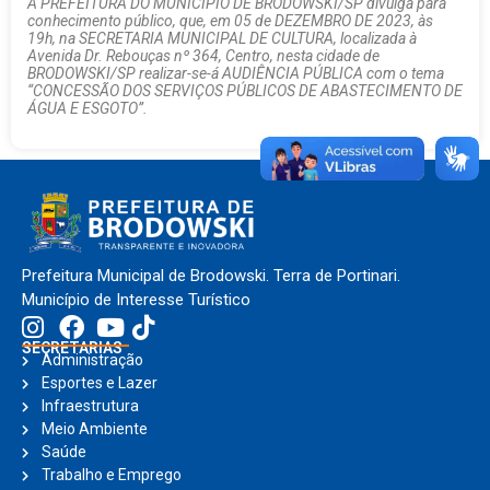
A PREFEITURA DO MUNICIPIO DE BRODOWSKI/SP divulga para
conhecimento público, que, em 05 de DEZEMBRO DE 2023, às
19h, na SECRETARIA MUNICIPAL DE CULTURA, localizada à
Avenida Dr. Rebouças nº 364, Centro, nesta cidade de
BRODOWSKI/SP realizar-se-á AUDIÊNCIA PÚBLICA com o tema
“CONCESSÃO DOS SERVIÇOS PÚBLICOS DE ABASTECIMENTO DE
ÁGUA E ESGOTO”.
Prefeitura Municipal de Brodowski. Terra de Portinari.
Município de Interesse Turístico
SECRETARIAS
Administração
Esportes e Lazer
Infraestrutura
Meio Ambiente
Saúde
Trabalho e Emprego