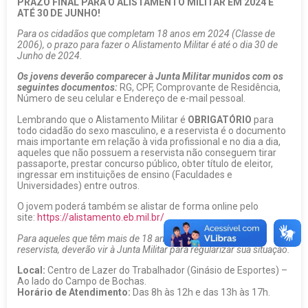
PRAZO FINAL PARA O ALISTAMENTO MILITAR EM 2024 É
ATÉ 30 DE JUNHO!
Para os cidadãos que completam 18 anos em 2024 (Classe de
2006), o prazo para fazer o Alistamento Militar é até o dia 30 de
Junho de 2024.
Os jovens deverão comparecer à Junta Militar munidos com os
seguintes documentos:
RG, CPF, Comprovante de Residência,
Número de seu celular e Endereço de e-mail pessoal.
Lembrando que o Alistamento Militar é
OBRIGATÓRIO
para
todo cidadão do sexo masculino, e a reservista é o documento
mais importante em relação à vida profissional e no dia a dia,
aqueles que não possuem a reservista não conseguem tirar
passaporte, prestar concurso público, obter título de eleitor,
ingressar em instituições de ensino (Faculdades e
Universidades) entre outros.
O jovem poderá também se alistar de forma online pelo
site:
https://alistamento.eb.mil.br/
Para aqueles que têm mais de 18 anos e ainda não tem sua
reservista, deverão vir à Junta Militar para regularizar sua situação.
Local:
Centro de Lazer do Trabalhador (Ginásio de Esportes) –
Ao lado do Campo de Bochas.
Horário de Atendimento:
Das 8h às 12h e das 13h às 17h.