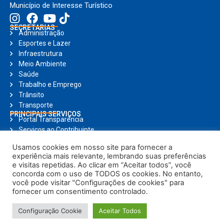
Município de Interesse Turístico
SECRETARIAS
Administração
Esportes e Lazer
Infraestrutura
Meio Ambiente
Saúde
Trabalho e Emprego
Trânsito
Transporte
PRINCIPAIS SERVIÇOS
Portal Transparência
Serviços ao Contribuinte
Nota Fiscal Eletrônica
Usamos cookies em nosso site para fornecer a
Ouvidoria
experiência mais relevante, lembrando suas preferências
Holerite Online
e visitas repetidas. Ao clicar em “Aceitar todos”, você
Compras Online
concorda com o uso de TODOS os cookies. No entanto,
Notícias
você pode visitar "Configurações de cookies" para
fornecer um consentimento controlado.
© Copyright 2025, Todos os direitos reservados | Prefeitura Municipal de
Configuração Cookie
Aceitar Todos
Brodowski