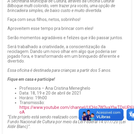
A Secretaria Municipal de Cultura, através da Oficina Cultural
Bilboque multi colorido, vem trazer pra vocês, uma opção de
brincadeira simples, de baixo custo e muito divertida.
Faça com seus filhos, netos, sobrinhos!
Aproveitem esse tempo pra brincar com eles!
Serão momentos agradáveis e felizes que irão passar juntos.
Será trabalhado a criatividade, a conscientização da
reciclagem. Dando um novo olhar em algo que poderia ser
jogado fora, e transformando em um brinquedo diferente e
divertido.
Essa oficina é destinada para crianças a partir dos 5 anos.
Fique em casa e participe!
Professora – Ana Cristina Meneghelo
Data: 18, 19 e 20 de abril de 2021
Horário: 19h00
Transmissão:
https://www.youtube.com/channel/UCHg7W3vaYlwTDsUP6
oA
“Este projeto está sendo realizado com recursos provenientes do
Fundo Nacional de Cultura por meio da Lei Federal 14.017/20 (Lei
Aldir Blanc)”.