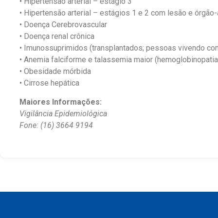
• Hipertensão arterial – estágio 3
• Hipertensão arterial – estágios 1 e 2 com lesão e órgã
• Doença Cerebrovascular
• Doença renal crônica
• Imunossuprimidos (transplantados; pessoas vivendo co
• Anemia falciforme e talassemia maior (hemoglobinopati
• Obesidade mórbida
• Cirrose hepática
Maiores Informações:
Vigilância Epidemiológica
Fone: (16) 3664 9194