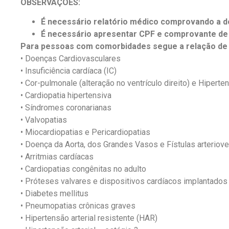
OBSERVAÇÕES:
É necessário relatório médico comprovando a 
É necessário apresentar CPF e comprovante de 
Para pessoas com comorbidades segue a relação de c
• Doenças Cardiovasculares
• Insuficiência cardíaca (IC)
• Cor-pulmonale (alteração no ventrículo direito) e Hipert
• Cardiopatia hipertensiva
• Síndromes coronarianas
• Valvopatias
• Miocardiopatias e Pericardiopatias
• Doença da Aorta, dos Grandes Vasos e Fístulas arteriov
• Arritmias cardíacas
• Cardiopatias congênitas no adulto
• Próteses valvares e dispositivos cardíacos implantados
• Diabetes mellitus
• Pneumopatias crônicas graves
• Hipertensão arterial resistente (HAR)