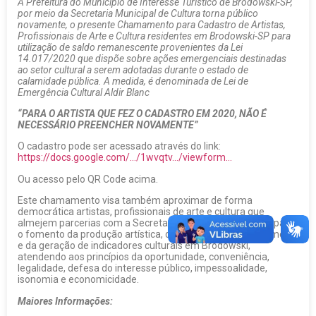
A Prefeitura do Município de Interesse Turístico de Brodowski-SP,
por meio da Secretaria Municipal de Cultura torna público
novamente, o presente Chamamento para Cadastro de Artistas,
Profissionais de Arte e Cultura residentes em Brodowski-SP para
utilização de saldo remanescente provenientes da Lei
14.017/2020 que dispõe sobre ações emergenciais destinadas
ao setor cultural a serem adotadas durante o estado de
calamidade pública. A medida, é denominada de Lei de
Emergência Cultural Aldir Blanc
“PARA O ARTISTA QUE FEZ O CADASTRO EM 2020, NÃO É
NECESSÁRIO PREENCHER NOVAMENTE”
O cadastro pode ser acessado através do link:
https://docs.google.com/…/1wvqtv…/viewform…
Ou acesso pelo QR Code acima.
Este chamamento visa também aproximar de forma
democrática artistas, profissionais de arte e cultura que
almejem parcerias com a Secretaria Municipal de Cultura para
o fomento da produção artística, da cultura local, do patrimônio
e da geração de indicadores culturais em Brodowski,
atendendo aos princípios da oportunidade, conveniência,
legalidade, defesa do interesse público, impessoalidade,
isonomia e economicidade.
Maiores Informações: