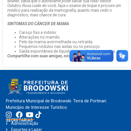
Mulher, sabia que o autoexame pode salvar sua vida? Nesse
Outubro Rosa cuide de você, faça o exame de toque e procure um
médico para realização da mamografia, quanto mais cedo o
diagnóstico, mais chance de cura.
SINTOMAS DO CÂNCER DE MAMA
Caroço fixo e indolor.
Alterações no mamilo.
Pele da mama avermelhada ou retraída.
Pequenos nódulos nas axilas ou no pescoço.
Saída espontânea de líquido anormal pelos mamilos.
Compartilhe com suas amigas, nós apoiamos essa causa!
Prefeitura Municipal de Brodowski. Terra de Portinari.
Município de Interesse Turístico
SECRETARIAS
Administração
Esportes e Lazer