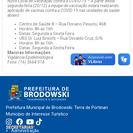
Novo Local de Vacinação contra a COVID 19 – A partir desta
segunda-feira (20/12) a equipe de vacinação estará realizando
aplicação de vacinas contra a COVID 19 nas unidades de saúde
abaixo:
Centro de Saúde III – Rua Floriano Peixoto, 468.
Horário: 8h as 16h.
Datas: Segunda a Sexta Feira.
UBS Dr. Luiz Brisotti – Rua Osvaldo Cruz, S/N.
Horário: 8h as 16h.
Datas: Segunda a Sexta Feira.
Maiores Informações:
Vigilância Epidemiológica
Fone: (16) 3664 918
Prefeitura Municipal de Brodowski. Terra de Portinari.
Município de Interesse Turístico
SECRETARIAS
Administração