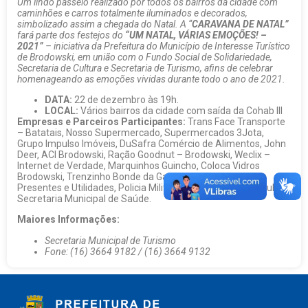
Um lindo passeio realizado por todos os bairros da cidade com
caminhões e carros totalmente iluminados e decorados,
simbolizado assim a chegada do Natal. A “
CARAVANA DE NATAL”
fará parte dos festejos do
“UM NATAL, VÁRIAS EMOÇÕES! –
2021”
– iniciativa da Prefeitura do Município de Interesse Turístico
de Brodowski, em união com o Fundo Social de Solidariedade,
Secretaria de Cultura e Secretaria de Turismo, afins de celebrar
homenageando as emoções vividas durante todo o ano de 2021.
DATA:
22 de dezembro às 19h.
LOCAL:
Vários bairros da cidade com saída da Cohab III
Empresas e Parceiros Participantes:
Trans Face Transporte
– Batatais, Nosso Supermercado, Supermercados 3Jota,
Grupo Impulso Imóveis, DuSafra Comércio de Alimentos, John
Deer, ACI Brodowski, Ração Goodnut – Brodowski, Weclix –
Internet de Verdade, Marquinhos Guincho, Coloca Vidros
Brodowski, Trenzinho Bonde da Gaby – Batatais, Cris Lira
Presentes e Utilidades, Policia Militar do Estado de São Paulo e
Secretaria Municipal de Saúde.
Maiores Informações:
Secretaria Municipal de Turismo
Fone: (16) 3664 9182 / (16) 3664 9132