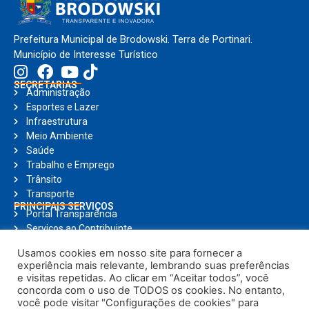
Prefeitura Municipal de Brodowski. Terra de Portinari.
Município de Interesse Turístico
SECRETARIAS
Administração
Esportes e Lazer
Infraestrutura
Meio Ambiente
Saúde
Trabalho e Emprego
Trânsito
Transporte
PRINCIPAIS SERVIÇOS
Portal Transparência
Serviços ao Contribuinte
Nota Fiscal Eletrônica
Usamos cookies em nosso site para fornecer a
Ouvidoria
experiência mais relevante, lembrando suas preferências
Holerite Online
e visitas repetidas. Ao clicar em “Aceitar todos”, você
Compras Online
concorda com o uso de TODOS os cookies. No entanto,
Notícias
você pode visitar "Configurações de cookies" para