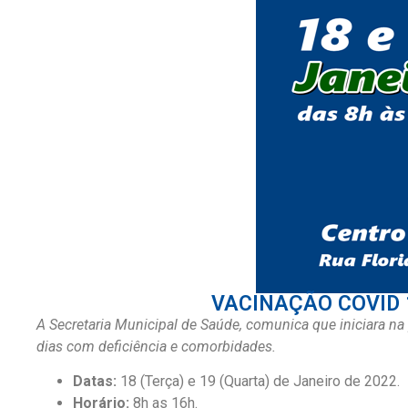
VACINAÇÃO COVID 19
A Secretaria Municipal de Saúde, comunica que iniciara na
dias com deficiência e comorbidades.
Datas:
18 (Terça) e 19 (Quarta) de Janeiro de 2022.
Horário:
8h as 16h.