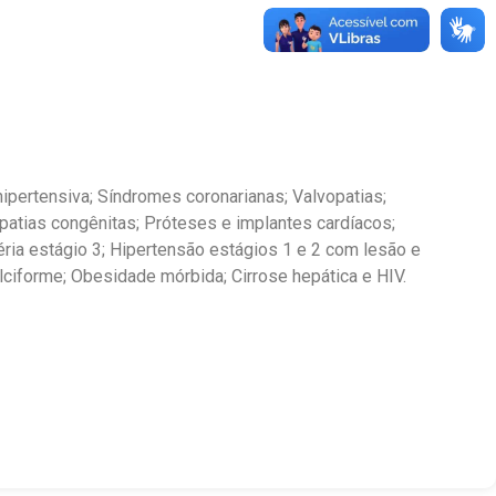
hipertensiva; Síndromes coronarianas; Valvopatias;
opatias congênitas; Próteses e implantes cardíacos;
éria estágio 3; Hipertensão estágios 1 e 2 com lesão e
lciforme; Obesidade mórbida; Cirrose hepática e HIV.