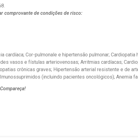
68.
r comprovante de condições de risco:
ia cardíaca; Cor-pulmonale e hipertensão pulmonar; Cardiopatia 
ndes vasos e fístulas arteriovenosas; Arritmias cardíacas; Cardi
tias crônicas graves; Hipertensão arterial resistente e de art
 Imunossuprimidos (incluindo pacientes oncológicos); Anemia fa
! Compareça!