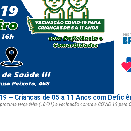
 – Crianças de 05 a 11 Anos com Deficiên
 próxima terça feira (18/01) a vacinação contra a COVID 19 par