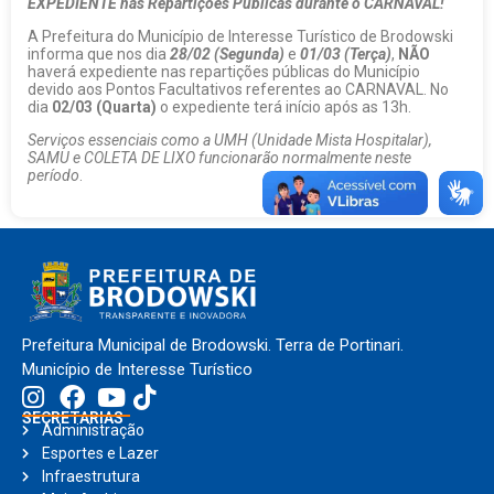
EXPEDIENTE nas Repartições Públicas durante o CARNAVAL!
A Prefeitura do Município de Interesse Turístico de Brodowski
informa que nos dia
28/02 (Segunda)
e
01/03 (Terça)
,
NÃO
haverá expediente nas repartições públicas do Município
devido aos Pontos Facultativos referentes ao CARNAVAL. No
dia
02/03 (Quarta)
o expediente terá início após as 13h.
Serviços essenciais como a UMH (Unidade Mista Hospitalar),
SAMU e COLETA DE LIXO funcionarão normalmente neste
período
.
Prefeitura Municipal de Brodowski. Terra de Portinari.
Município de Interesse Turístico
SECRETARIAS
Administração
Esportes e Lazer
Infraestrutura