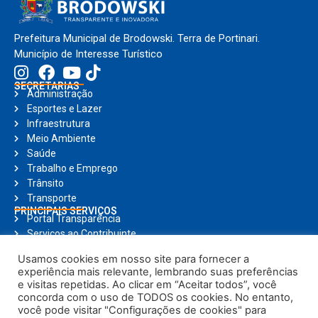
Prefeitura Municipal de Brodowski. Terra de Portinari.
Município de Interesse Turístico
SECRETARIAS
Administração
Esportes e Lazer
Infraestrutura
Meio Ambiente
Saúde
Trabalho e Emprego
Trânsito
Transporte
PRINCIPAIS SERVIÇOS
Portal Transparência
Serviços ao Contribuinte
Nota Fiscal Eletrônica
Usamos cookies em nosso site para fornecer a
Ouvidoria
experiência mais relevante, lembrando suas preferências
Holerite Online
e visitas repetidas. Ao clicar em “Aceitar todos”, você
Compras Online
concorda com o uso de TODOS os cookies. No entanto,
Notícias
você pode visitar "Configurações de cookies" para