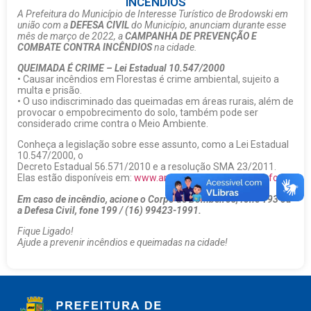
INCÊNDIOS
A Prefeitura do Município de Interesse Turístico de Brodowski em
união com a
DEFESA CIVIL
do Município, anunciam durante esse
mês de março de 2022, a
CAMPANHA DE PREVENÇÃO E
COMBATE CONTRA INCÊNDIOS
na cidade.
QUEIMADA É CRIME – Lei Estadual 10.547/2000
• Causar incêndios em Florestas é crime ambiental, sujeito a
multa e prisão.
• O uso indiscriminado das queimadas em áreas rurais, além de
provocar o empobrecimento do solo, também pode ser
considerado crime contra o Meio Ambiente.
Conheça a legislação sobre esse assunto, como a Lei Estadual
10.547/2000, o
Decreto Estadual 56.571/2010 e a resolução SMA 23/2011.
Elas estão disponíveis em:
www.ambiente.sp.gov.br/cortafogo
Em caso de incêndio, acione o Corpo de Bombeiros, fone 193 ou
a Defesa Civil, fone 199 / (16) 99423-1991.
Fique Ligado!
Ajude a prevenir incêndios e queimadas na cidade!