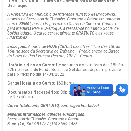
OPORTUNIDADE – Curso de Costura para Máquina Reta e
Overloque.
A Prefeitura do Município de Interesse Turístico de Brodowski,
através da Secretaria de Trabalho, Emprego e Renda em parceria
com o
SENAI
, abrem Vagas para o Curso de Curso de Costura
para Máquina Reta e Overloque, a realizar-se no Fundo Social de
Solidariedade. O curso será totalmente
GRATUITO
e as vagas
LIMITADAS
.
Inscrições:
A partir de
HOJE
(28/03) das 8h às 11h e das 13h às
16h, na sede da Secretaria de Trabalho – Prédio anexo ao Banco
do Povo na Rua Floriano Peixoto, 1087 – Centro.
Horário e dias do Curso:
De segunda a sexta feira das 18h às
22h no Prédio do Fundo Social de Solidariedade, com previsão
para o início no dia 14/04/2022.
Carga Horária do Curso:
160 horas.
Documentos Necessários:
Cópia do RG, CPF e Comprovante
de Residência.
Curso Totalmente GRATUITO, com vagas limitadas!
Maiores Informações, dúvidas e inscrições:
Secretaria de Trabalho, Emprego e Renda
Fone:
(16) 3664 9177 / (16) 3664 2488