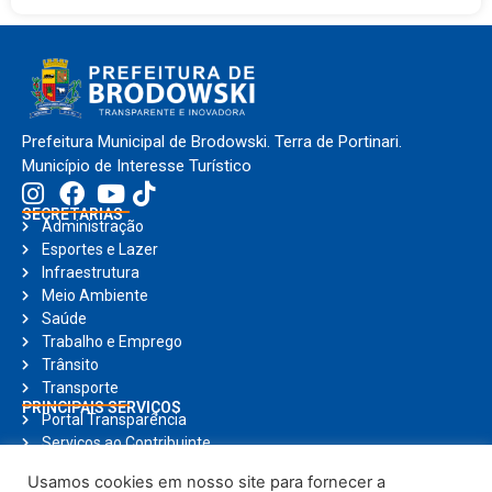
Prefeitura Municipal de Brodowski. Terra de Portinari.
Município de Interesse Turístico
SECRETARIAS
Administração
Esportes e Lazer
Infraestrutura
Meio Ambiente
Saúde
Trabalho e Emprego
Trânsito
Transporte
PRINCIPAIS SERVIÇOS
Portal Transparência
Serviços ao Contribuinte
Nota Fiscal Eletrônica
Usamos cookies em nosso site para fornecer a
Ouvidoria