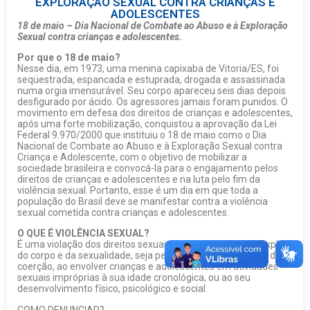
EXPLORAÇÃO SEXUAL CONTRA CRIANÇAS E
ADOLESCENTES
18 de maio – Dia Nacional de Combate ao Abuso e à Exploração
Sexual contra crianças e adolescentes.
Por que o 18 de maio?
Nesse dia, em 1973, uma menina capixaba de Vitoria/ES, foi
seqüestrada, espancada e estuprada, drogada e assassinada
numa orgia imensurável. Seu corpo apareceu seis dias depois
desfigurado por ácido. Os agressores jamais foram punidos. O
movimento em defesa dos direitos de crianças e adolescentes,
após uma forte mobilização, conquistou a aprovação da Lei
Federal 9.970/2000 que instituiu o 18 de maio como o Dia
Nacional de Combate ao Abuso e à Exploração Sexual contra
Criança e Adolescente, com o objetivo de mobilizar a
sociedade brasileira e convocá-la para o engajamento pelos
direitos de crianças e adolescentes e na luta pelo fim da
violência sexual. Portanto, esse é um dia em que toda a
população do Brasil deve se manifestar contra a violência
sexual cometida contra crianças e adolescentes.
O QUE É VIOLÊNCIA SEXUAL?
É uma violação dos direitos sexuais, porque abusa e/ou explora
do corpo e da sexualidade, seja pela força ou outra forma de
coerção, ao envolver crianças e adolescentes em atividades
sexuais impróprias à sua idade cronológica, ou ao seu
desenvolvimento físico, psicológico e social.
COMO DENUNCIAR?