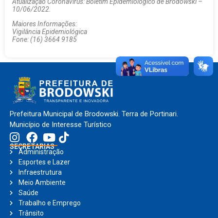
Atualização Coronavírus: Boletim Epidemiológico de Brodowski –
10/06/2022.
Maiores Informações:
Vigilância Epidemiológica
Fone: (16) 3664 9185
Prefeitura Municipal de Brodowski. Terra de Portinari.
Município de Interesse Turístico
SECRETARIAS
Administração
Esportes e Lazer
Infraestrutura
Meio Ambiente
Saúde
Trabalho e Emprego
Trânsito