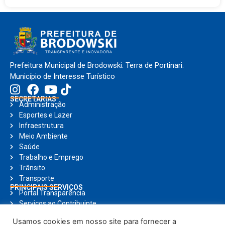
Prefeitura Municipal de Brodowski. Terra de Portinari.
Município de Interesse Turístico
SECRETARIAS
Administração
Esportes e Lazer
Infraestrutura
Meio Ambiente
Saúde
Trabalho e Emprego
Trânsito
Transporte
PRINCIPAIS SERVIÇOS
Portal Transparência
Serviços ao Contribuinte
Nota Fiscal Eletrônica
Usamos cookies em nosso site para fornecer a
Ouvidoria