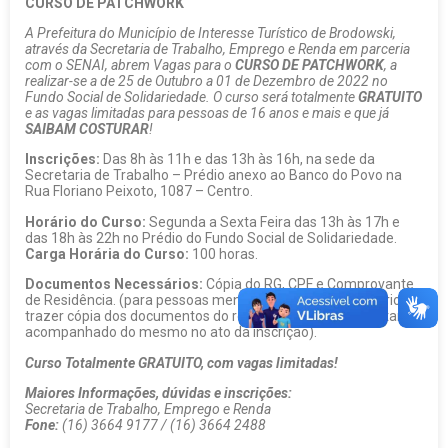
CURSO DE PATCHWORK
A Prefeitura do Município de Interesse Turístico de Brodowski,
através da Secretaria de Trabalho, Emprego e Renda em parceria
com o SENAI, abrem Vagas para o
CURSO DE PATCHWORK
, a
realizar-se a de 25 de Outubro a 01 de Dezembro de 2022 no
Fundo Social de Solidariedade. O curso será totalmente
GRATUITO
e as vagas limitadas para pessoas de 16 anos e mais e que já
SAIBAM COSTURAR
!
Inscrições:
Das 8h às 11h e das 13h às 16h, na sede da
Secretaria de Trabalho – Prédio anexo ao Banco do Povo na
Rua Floriano Peixoto, 1087 – Centro.
Horário do Curso:
Segunda a Sexta Feira das 13h às 17h e
das 18h às 22h no Prédio do Fundo Social de Solidariedade.
Carga Horária do Curso:
100 horas.
Documentos Necessários:
Cópia do RG, CPF e Comprovante
de Residência. (para pessoas menores de idade, necessário
trazer cópia dos documentos do responsável, além de estar
acompanhado do mesmo no ato da inscrição).
Curso Totalmente GRATUITO, com vagas limitadas!
Maiores Informações, dúvidas e inscrições:
Secretaria de Trabalho, Emprego e Renda
Fone:
(16) 3664 9177 / (16) 3664 2488