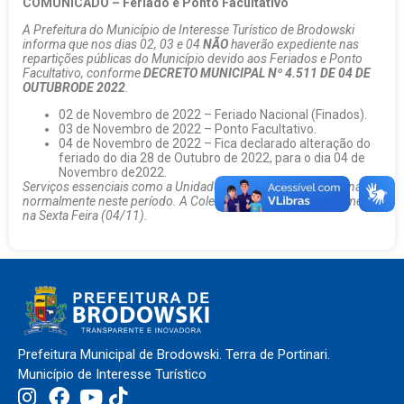
COMUNICADO – Feriado e Ponto Facultativo
A Prefeitura do Município de Interesse Turístico de Brodowski
informa que nos dias 02, 03 e 04
NÃO
haverão expediente nas
repartições públicas do Município devido aos Feriados e Ponto
Facultativo, conforme
DECRETO MUNICIPAL Nº 4.511 DE 04 DE
OUTUBRODE 2022
.
02 de Novembro de 2022 – Feriado Nacional (Finados).
03 de Novembro de 2022 – Ponto Facultativo.
04 de Novembro de 2022 – Fica declarado alteração do
feriado do dia 28 de Outubro de 2022, para o dia 04 de
Novembro de2022.
Serviços essenciais como a Unidade Mista Hospitalar funcionarão
normalmente neste período. A Coleta de Lixo acontecerá somente
na Sexta Feira (04/11).
Prefeitura Municipal de Brodowski. Terra de Portinari.
Município de Interesse Turístico