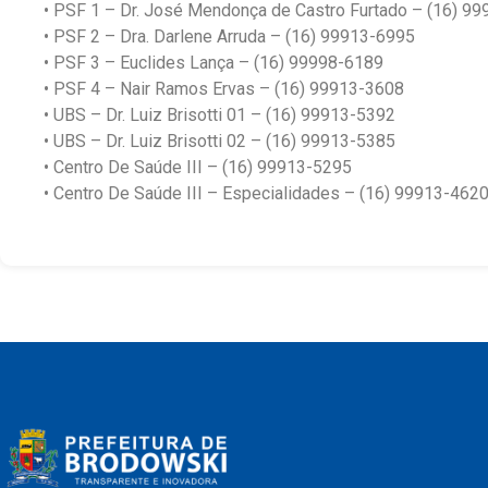
• PSF 1 – Dr. José Mendonça de Castro Furtado – (16) 9
• PSF 2 – Dra. Darlene Arruda – (16) 99913-6995
• PSF 3 – Euclides Lança – (16) 99998-6189
• PSF 4 – Nair Ramos Ervas – (16) 99913-3608
• UBS – Dr. Luiz Brisotti 01 – (16) 99913-5392
• UBS – Dr. Luiz Brisotti 02 – (16) 99913-5385
• Centro De Saúde III – (16) 99913-5295
• Centro De Saúde III – Especialidades – (16) 99913-462