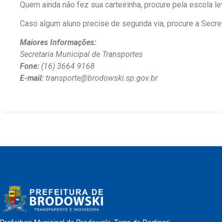
Quem ainda não fez sua carteirinha, procure pela escola l
Caso algum aluno precise de segunda via, procure a Secret
Maiores Informações:
Secretaria Municipal de Transportes
Fone:
(16) 3664 9168
E-mail:
transporte@brodowski.sp.gov.br