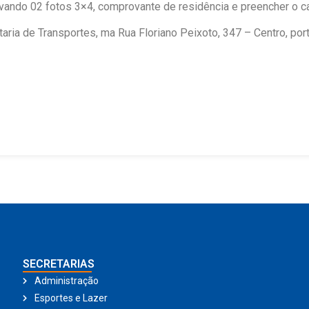
evando 02 fotos 3×4, comprovante de residência e preencher o ca
aria de Transportes, ma Rua Floriano Peixoto, 347 – Centro, por
SECRETARIAS
Administração
Esportes e Lazer