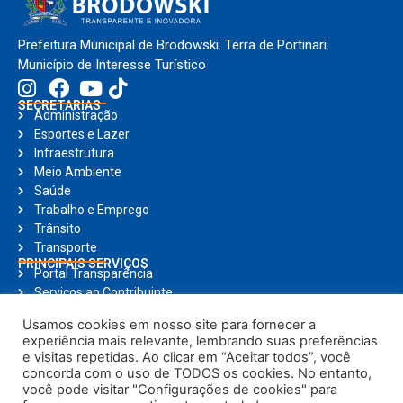
Prefeitura Municipal de Brodowski. Terra de Portinari.
Município de Interesse Turístico
SECRETARIAS
Administração
Esportes e Lazer
Infraestrutura
Meio Ambiente
Saúde
Trabalho e Emprego
Trânsito
Transporte
PRINCIPAIS SERVIÇOS
Portal Transparência
Serviços ao Contribuinte
Nota Fiscal Eletrônica
Usamos cookies em nosso site para fornecer a
Ouvidoria
experiência mais relevante, lembrando suas preferências
Holerite Online
e visitas repetidas. Ao clicar em “Aceitar todos”, você
Compras Online
concorda com o uso de TODOS os cookies. No entanto,
Notícias
você pode visitar "Configurações de cookies" para