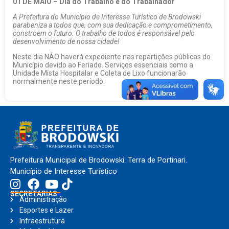
01 DE MAIO – Dia do Trabalho e do Trabalhador
A Prefeitura do Município de Interesse Turístico de Brodowski
parabeniza a todos que, com sua dedicação e comprometimento,
constroem o futuro. O trabalho de todos é responsável pelo
desenvolvimento de nossa cidade!
Neste dia NÃO haverá expediente nas repartições públicas do
Município devido ao Feriado. Serviços essenciais como a
Unidade Mista Hospitalar e Coleta de Lixo funcionarão
normalmente neste período.
Prefeitura Municipal de Brodowski. Terra de Portinari.
Município de Interesse Turístico
SECRETARIAS
Administração
Esportes e Lazer
Infraestrutura