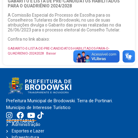
GABARITO E LISTA DE PRÉ-CANDIDATOS HABILITADOS
PARA O QUADRIÊNIO 2024/2028
A Comissão Especial do Processo de Escolha para os
Conselheiros Tutelares de Brodowski, no uso de suas
atribuições divulga o Gabarito das provas realizadas no dia
26/06/2023 para o processo eleitoral do Conselho Tutelar.
Confira no link abaixo:
GABARITO-E-LISTA-DE-PRE-CANDIDATOS-HABILITADOS-PARA-O-
QUADRIENIO-20242028
Baixar
Prefeitura Municipal de Brodowski. Terra de Portinari.
Município de Interesse Turístico
SECRETARIAS
Administração
Esportes e Lazer
Infraestrutura