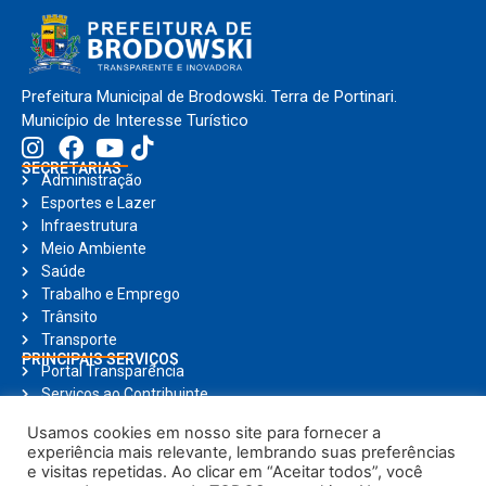
Prefeitura Municipal de Brodowski. Terra de Portinari.
Município de Interesse Turístico
SECRETARIAS
Administração
Esportes e Lazer
Infraestrutura
Meio Ambiente
Saúde
Trabalho e Emprego
Trânsito
Transporte
PRINCIPAIS SERVIÇOS
Portal Transparência
Serviços ao Contribuinte
Nota Fiscal Eletrônica
Usamos cookies em nosso site para fornecer a
Ouvidoria
experiência mais relevante, lembrando suas preferências
Holerite Online
e visitas repetidas. Ao clicar em “Aceitar todos”, você
Compras Online