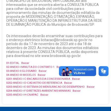
O MUNICÍPIO DE BRODOWSKI, vem COMUNICAR aos
interessados que se encontra aberta a CONSULTA PÚBLICA
para colher da sociedade civil contribuições para o
aprimoramento das minutas de documentação editalícia da
proposta de MODERNIZAÇÃO, OTIMIZAÇÃO, EXPANSÃO,
OPERAÇÃO E MANUTENÇÃO DA INFRAESTRUTURA DA REDE
DE ILUMINAÇÃO PÚBLICA do Município de Brodowski/SP.
Os interessados deverão encaminhar suas contribuições para
o endereço eletrônico licitacao@brodowski.sp.gov.br no
período do dia 17 de novembro de 2023 até o dia 18 de
dezembro de 2023. As minutas dos documentos editalícios
relativos à presente CONSULTA PÚBLICA, estão disponíveis
para download no site www.brodowski.sp.gov.br.
01-EDITAL
Baixar
02-ANEXO-I-MINUTA-DO-CONTRATO-1
Baixar
03-ANEXO-II-GLOSSARIO
Baixar
04-ANEXO-III-MODELOS
Baixar
0201-ANEXO-I-C-ENCARGOS-DA-CONCESSIONARIA
Baixar
0202-ANEXO-I-D-CADASTRO-DE-REFERENCIA
Baixar
0203-ANEXO-I-E-SISTEMA-DE-MENSURACAO-DE-DESEMPENHO
Baixar
0204-ANEXO-I-F-DIRETRIZES-AMBIENTAIS-MINIMAS
Baixar
0205-ANEXO-I-H-CNAPAC
Baixar