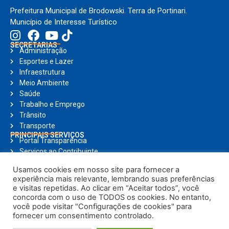
Prefeitura Municipal de Brodowski. Terra de Portinari.
Município de Interesse Turístico
SECRETARIAS
Administração
Esportes e Lazer
Infraestrutura
Meio Ambiente
Saúde
Trabalho e Emprego
Trânsito
Transporte
PRINCIPAIS SERVIÇOS
Portal Transparência
Serviços ao Contribuinte
Nota Fiscal Eletrônica
Usamos cookies em nosso site para fornecer a
Ouvidoria
experiência mais relevante, lembrando suas preferências
Holerite Online
e visitas repetidas. Ao clicar em “Aceitar todos”, você
Compras Online
concorda com o uso de TODOS os cookies. No entanto,
Notícias
você pode visitar "Configurações de cookies" para
fornecer um consentimento controlado.