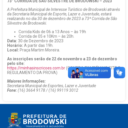
73° CORRIDA DE SÃO SILVESTRE DE BRODOWSKI – 2023
A Prefeitura Municipal de Interesse Turístico de Brodowski através
da Secretaria Municipal de Esporte, Lazer e Juventude, estará
realizando no dia 30 de dezembro de 2023 a 73ª Corrida de São
Silvestre de Brodowski.
Corrida Kids de 06 a 13 Anos – às 19h
Corrida de 05 e 10Km – às 20h.
Data:
30 de Dezembro de 2023
Horário:
A partir das 19h.
Local:
Praça Martim Moreira.
As inscrições serão de 22 de novembro a 23 de dezembro
pelo site:
https://minhasinscricoes.com.br
(CONFIRA TAMBÉM NO SITE O
REGULAMENTO DA PROVA)
Maiores Informações:
Secretaria Municipal de Esportes, Lazer e Juventude
Fone:
(16) 3664 9178 / (16) 99119 3012