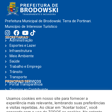
Prefeitura Municipal de Brodowski. Terra de Portinari.
Município de Interesse Turístico
SECRETARIAS
Administração
Esportes e Lazer
Infraestrutura
Meio Ambiente
Saúde
Trabalho e Emprego
Trânsito
Transporte
PRINCIPAIS SERVIÇOS
Portal Transparência
Serviços ao Contribuinte
Nota Fiscal Eletrônica
Usamos cookies em nosso site para fornecer a
Ouvidoria
experiência mais relevante, lembrando suas preferências
Holerite Online
e visitas repetidas. Ao clicar em “Aceitar todos”, você
Compras Online