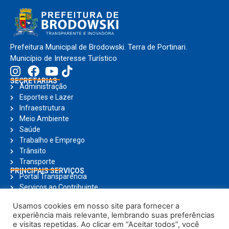
Prefeitura Municipal de Brodowski. Terra de Portinari.
Município de Interesse Turístico
SECRETARIAS
Administração
Esportes e Lazer
Infraestrutura
Meio Ambiente
Saúde
Trabalho e Emprego
Trânsito
Transporte
PRINCIPAIS SERVIÇOS
Portal Transparência
Serviços ao Contribuinte
Nota Fiscal Eletrônica
Usamos cookies em nosso site para fornecer a
Ouvidoria
experiência mais relevante, lembrando suas preferências
Holerite Online
e visitas repetidas. Ao clicar em “Aceitar todos”, você